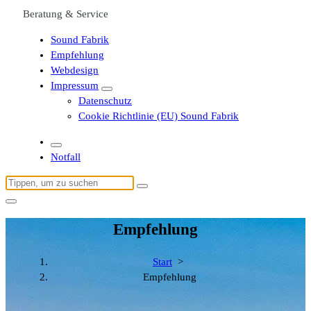
Beratung & Service
Sound Fabrik
Empfehlung
Webdesign
Impressum
Datenschutz
Cookie Richtlinie (EU) Sound Fabrik
Notfall
Suchen
nach:
Empfehlung
Start
>
Empfehlung