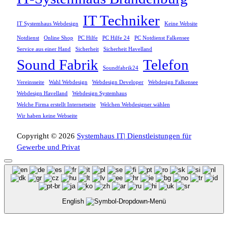
IT Techniker
IT Systemhaus Webdesign
Keine Website
Notdienst
Online Shop
PC Hilfe
PC Hilfe 24
PC Notdienst Falkensee
Service aus einer Hand
Sicherheit
Sicherheit Havelland
Sound Fabrik
Telefon
Soundfabrik24
Vereinsseite
Wahl Webdesign
Webdesign Developer
Webdesign Falkensee
Webdesign Havelland
Webdesign Systemhaus
Welche Firma erstellt Internetseite
Welchen Webdesigner wählen
Wir haben keine Webseite
Copyright © 2026
Systemhaus IT| Dienstleistungen für
Gewerbe und Privat
English