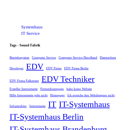
Systemhaus
IT Service
Tags - Sound Fabrik
Betriebssystem
Computer Service
Computer Service Havelland
Datenschutz
EDV
Developer
EDV Firma
EDV Firma Berlin
EDV Techniker
EDV Firma Falkensee
Ersteller Internetseite
Firmenhomepage
habe keine Website
Hilfe Internetseite geht nicht
Homepage
Ich erreiche den Webdesigner nicht
IT
IT-Systemhaus
Infrastruktur
Internetseite
IT-Systemhaus Berlin
IT-Systemhaus Brandenburg