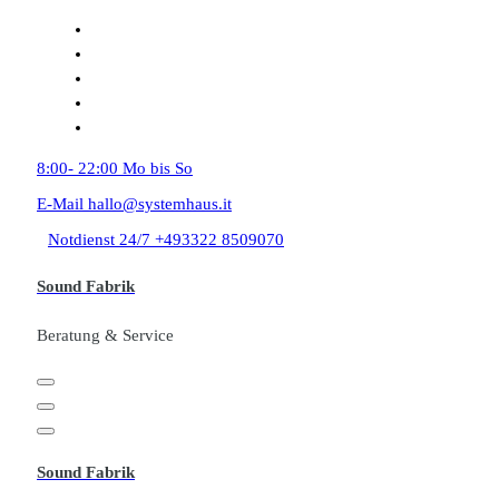
Zum
Inhalt
springen
8:00- 22:00
Mo bis So
E-Mail
hallo@systemhaus.it
Notdienst 24/7
+493322 8509070
Sound Fabrik
Beratung & Service
Sound Fabrik