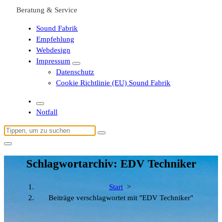
Beratung & Service
Sound Fabrik
Empfehlung
Webdesign
Impressum
Datenschutz
Cookie Richtlinie (EU) Sound Fabrik
Notfall
Suchen
nach:
Schlagwortarchiv: EDV Techniker
Start
>
Beiträge verschlagwortet mit "EDV Techniker"