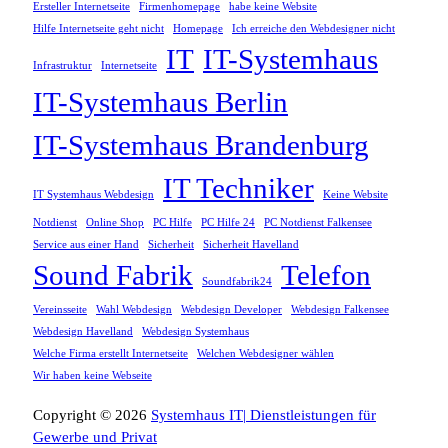
Ersteller Internetseite
Firmenhomepage
habe keine Website
Hilfe Internetseite geht nicht
Homepage
Ich erreiche den Webdesigner nicht
IT
IT-Systemhaus
Infrastruktur
Internetseite
IT-Systemhaus Berlin
IT-Systemhaus Brandenburg
IT Techniker
IT Systemhaus Webdesign
Keine Website
Notdienst
Online Shop
PC Hilfe
PC Hilfe 24
PC Notdienst Falkensee
Service aus einer Hand
Sicherheit
Sicherheit Havelland
Sound Fabrik
Telefon
Soundfabrik24
Vereinsseite
Wahl Webdesign
Webdesign Developer
Webdesign Falkensee
Webdesign Havelland
Webdesign Systemhaus
Welche Firma erstellt Internetseite
Welchen Webdesigner wählen
Wir haben keine Webseite
Copyright © 2026
Systemhaus IT| Dienstleistungen für
Gewerbe und Privat