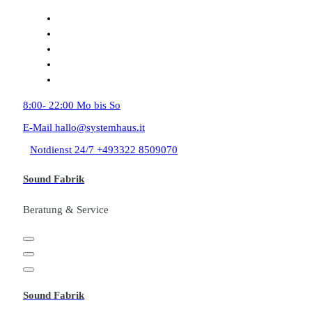
Zum
Inhalt
springen
8:00- 22:00
Mo bis So
E-Mail
hallo@systemhaus.it
Notdienst 24/7
+493322 8509070
Sound Fabrik
Beratung & Service
Sound Fabrik