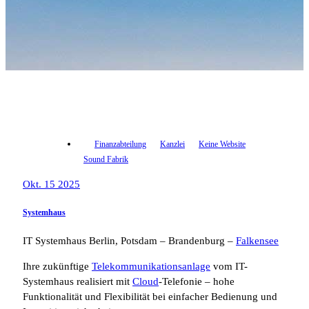
Finanzabteilung
Kanzlei
Keine Website
Sound Fabrik
Okt. 15 2025
Systemhaus
IT Systemhaus Berlin, Potsdam – Brandenburg –
Falkensee
Ihre zukünftige
Telekommunikationsanlage
vom IT-
Systemhaus realisiert mit
Cloud
-Telefonie – hohe
Funktionalität und Flexibilität bei einfacher Bedienung und