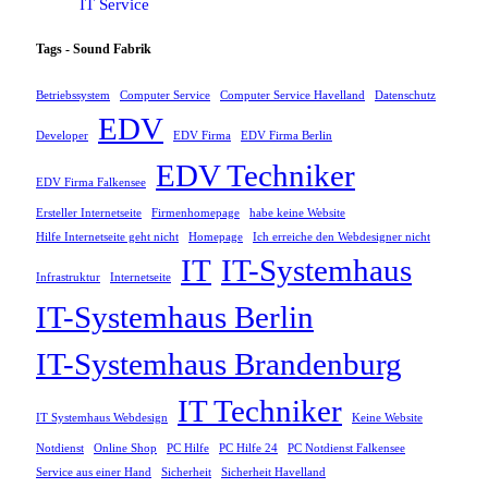
IT Service
Tags - Sound Fabrik
Betriebssystem
Computer Service
Computer Service Havelland
Datenschutz
EDV
Developer
EDV Firma
EDV Firma Berlin
EDV Techniker
EDV Firma Falkensee
Ersteller Internetseite
Firmenhomepage
habe keine Website
Hilfe Internetseite geht nicht
Homepage
Ich erreiche den Webdesigner nicht
IT
IT-Systemhaus
Infrastruktur
Internetseite
IT-Systemhaus Berlin
IT-Systemhaus Brandenburg
IT Techniker
IT Systemhaus Webdesign
Keine Website
Notdienst
Online Shop
PC Hilfe
PC Hilfe 24
PC Notdienst Falkensee
Service aus einer Hand
Sicherheit
Sicherheit Havelland