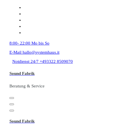
Zum
Inhalt
springen
8:00- 22:00
Mo bis So
E-Mail
hallo@systemhaus.it
Notdienst 24/7
+493322 8509070
Sound Fabrik
Beratung & Service
Sound Fabrik