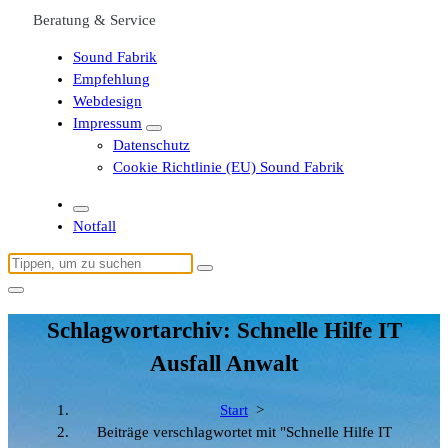
Beratung & Service
Sound Fabrik
Empfehlung
Webdesign
Impressum
Datenschutz
Cookie Richtlinie (EU) Sound Fabrik
Notfall
Suchen
nach:
Schlagwortarchiv: Schnelle Hilfe IT
Ausfall Anwalt
Start
>
Beiträge verschlagwortet mit "Schnelle Hilfe IT